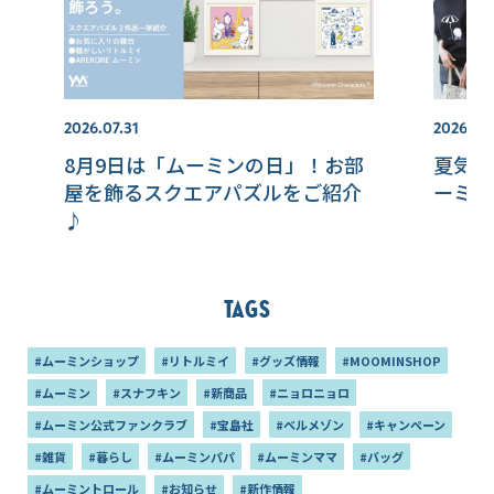
2026.07.31
2026.08
8月9日は「ムーミンの日」！お部
夏気分
屋を飾るスクエアパズルをご紹介
ーミン
♪
Tags
#ムーミンショップ
#リトルミイ
#グッズ情報
#MOOMINSHOP
#ムーミン
#スナフキン
#新商品
#ニョロニョロ
#ムーミン公式ファンクラブ
#宝島社
#ベルメゾン
#キャンペーン
#雑貨
#暮らし
#ムーミンパパ
#ムーミンママ
#バッグ
#ムーミントロール
#お知らせ
#新作情報