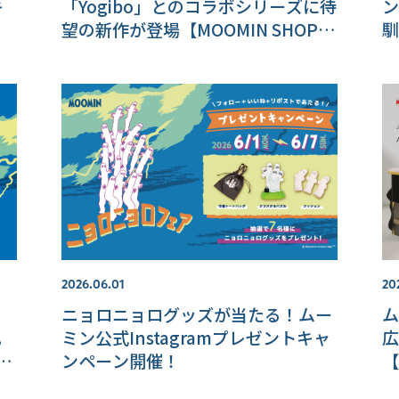
キ
「Yogibo」とのコラボシリーズに待
ン
望の新作が登場【MOOMIN SHOP
馴
楽天市場店】
1
店
2026.06.01
20
ニョロニョログッズが当たる！ムー
ム
。
ミン公式Instagramプレゼントキャ
広
子
ンペーン開催！
【
天