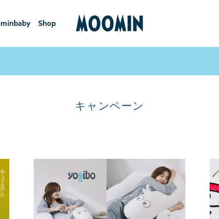
minbaby
Shop
ーミンベ
ショ
ビー
ップ
キャンペーン