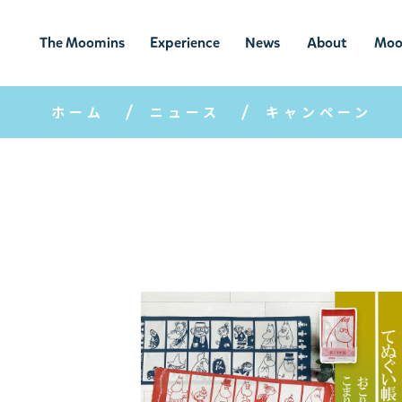
The Moomins
Experience
News
About
Moo
ムーミンの
ムーミンの世
ニュ
ムーミン
ム
世界
界を楽しむ
ース
について
ホーム
ニュース
キャンペーン