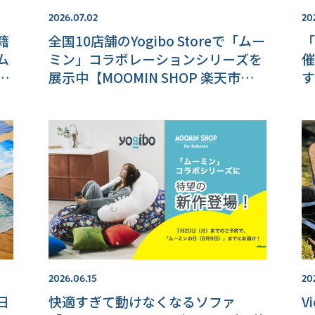
2026.07.02
20
籍
全国10店舗のYogibo Storeで「ムー
「
ム
ミン」コラボレーションシリーズを
催
ク
展示中【MOOMIN SHOP 楽天市場
す
市
店】
店
2026.06.15
20
日
快適すぎて動けなくなるソファ
V