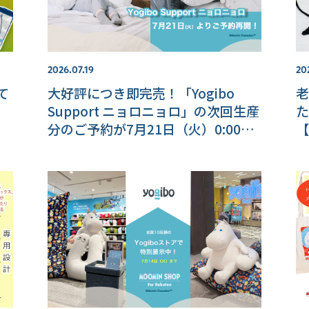
2026.07.19
20
て
大好評につき即完売！「Yogibo
老
Support ニョロニョロ」の次回生産
た
分のご予約が7月21日（火）0:00よ
【
りスタート！【MOOMIN SHOP 楽
天市場店】