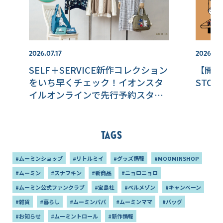
2026.07.17
2026.07.
SELF＋SERVICE新作コレクション
【開催
をいち早くチェック！イオンスタ
STO
イルオンラインで先行予約スター
ト！
Tags
#ムーミンショップ
#リトルミイ
#グッズ情報
#MOOMINSHOP
#ムーミン
#スナフキン
#新商品
#ニョロニョロ
#ムーミン公式ファンクラブ
#宝島社
#ベルメゾン
#キャンペーン
#雑貨
#暮らし
#ムーミンパパ
#ムーミンママ
#バッグ
#お知らせ
#ムーミントロール
#新作情報