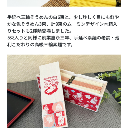
手延べ三輪そうめんの白6束と、少し珍しく目にも鮮や
かな色そうめん3束、計9束のムーミンデザイン木箱入
りセットも2種類登場しました。
5束入りと同様に創業嘉永三年、手延べ素麺の老舗・池
利こだわりの高級三輪素麺です。