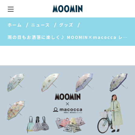
ホーム
ニュース
グッズ
雨の日もお洒落に楽しく♪ MOOMIN×macocca レイングッズ特集!!