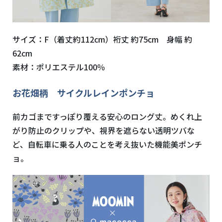
サイズ：F（着丈約112cm）裄丈 約75cm 身幅 約
62cm
素材：ポリエステル100％
お花畑柄 サイクルレインポンチョ
前カゴまですっぽり覆える安心のロング丈。めくれ上
がり防止のクリップや、視界を遮らない透明ツバな
ど、自転車に乗る人のことを考え抜いた機能美ポンチ
ョ。