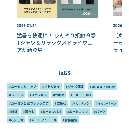
2026.07.24
2026.08
猛暑を快適に！ ひんやり接触冷感
【丸眞
Tシャツ＆リラックスドライウェ
ーミン
アが新登場
ライン
Tags
#ムーミンショップ
#リトルミイ
#グッズ情報
#MOOMINSHOP
#ムーミン
#スナフキン
#新商品
#ニョロニョロ
#ムーミン公式ファンクラブ
#宝島社
#ベルメゾン
#キャンペーン
#雑貨
#暮らし
#ムーミンパパ
#ムーミンママ
#バッグ
#お知らせ
#ムーミントロール
#新作情報